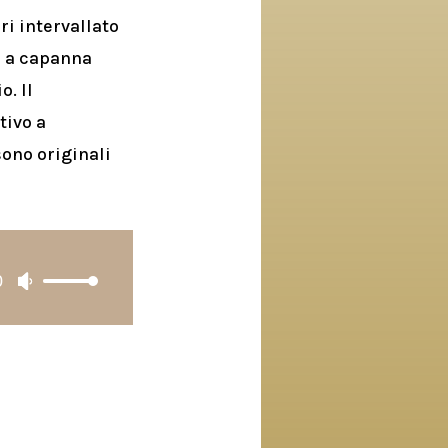
ri intervallato
o a capanna
io.
Il
tivo a
sono originali
0
Usa
i
tasti
freccia
su/giù
per
aumentare
o