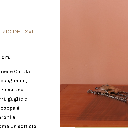
IZIO DEL XVI
4 cm
.
omede Carafa
 esagonale,
i eleva una
ri, guglie e
 coppa è
eroni a
ome un edificio