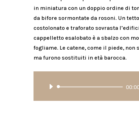
in miniatura con un doppio ordine di tor
da bifore sormontate da rosoni.
Un tett
costolonato e traforato sovrasta l’edific
cappelletto esalobato è a sbalzo con mo
fogliame.
Le catene, come il piede, non 
ma furono sostituiti in età barocca.
00:0
Audio
Player