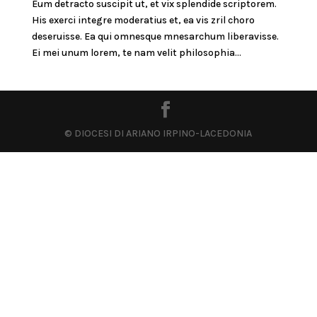
Eum detracto suscipit ut, et vix splendide scriptorem.
His exerci integre moderatius et, ea vis zril choro
deseruisse. Ea qui omnesque mnesarchum liberavisse.
Ei mei unum lorem, te nam velit philosophia...
© DIOCESI DI ARIANO IRPINO-LACEDONIA