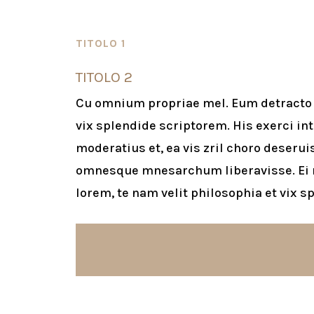
TITOLO 1
TITOLO 2
Cu omnium propriae mel. Eum detracto s
vix splendide scriptorem. His exerci in
moderatius et, ea vis zril choro deserui
omnesque mnesarchum liberavisse. Ei
lorem, te nam velit philosophia et vix 