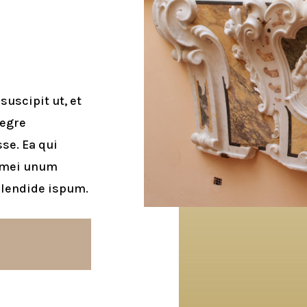
uscipit ut, et
tegre
sse. Ea qui
 mei unum
splendide ispum.